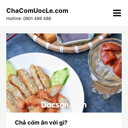
Skip
ChaComUocLe.com
to
content
Hotline: 0901 486 486
Chả cốm ăn với gì?